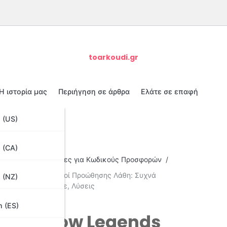
toarkoudi.gr
Η ιστορία μας
Περιήγηση σε άρθρα
Ελάτε σε επαφή
 (US)
 (CA)
dow Legends Οδηγίες για Κωδικούς Προσφορών
dow Legends Κωδικοί Προώθησης Λάθη: Συχνά
 (NZ)
 Πώς να Αποφύγετε, Λύσεις
h (ES)
D: Shadow Legends