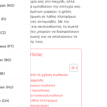
ενισχύσει την εμπειρία σας στο παιχνίδι, αλλά
ian (NO)
να λάθη μπορούν να εμποδίσουν την επιτυχία σας.
 η εισαγωγή λανθασμένων μορφών, η χρήση
κωδικών ή η εξαργύρωση σε λάθος πλατφόρμα
 (FI)
 οδηγήσουν σε χαμένες ανταμοιβές. Με την
αυτών των παγίδων και ακολουθώντας τα σωστά
αλήθευσης, οι παίκτες μπορούν να διασφαλίσουν
(CZ)
 διαδικασία εξαργύρωσης και να απολαύσουν τα
 κωδικών προώθησης τους.
ese (PT)
tions in the article:
an (BG)
BE)
αι τα κοινά λάθη κατά τη χρήση κωδικών
ης RAID Shadow Legends;
ωγή λανθασμένων μορφών κωδικών
ian (HU)
 ληγμένων κωδικών προώθησης
ραφικά λάθη κατά την εισαγωγή κωδικών
ύρωση κωδικών σε λάθος πλατφόρμα
 (CH)
ση περιφερειακών περιορισμών