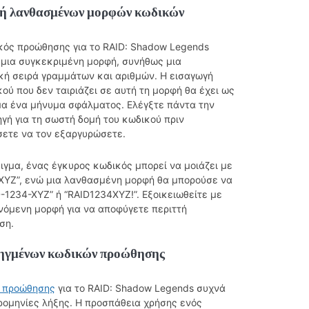
ή λανθασμένων μορφών κωδικών
κός προώθησης για το RAID: Shadow Legends
 μια συγκεκριμένη μορφή, συνήθως μια
κή σειρά γραμμάτων και αριθμών. Η εισαγωγή
ού που δεν ταιριάζει σε αυτή τη μορφή θα έχει ως
α ένα μήνυμα σφάλματος. Ελέγξτε πάντα την
γή για τη σωστή δομή του κωδικού πριν
ετε να τον εξαργυρώσετε.
ιγμα, ένας έγκυρος κωδικός μπορεί να μοιάζει με
XYZ”, ενώ μια λανθασμένη μορφή θα μπορούσε να
D-1234-XYZ” ή “RAID1234XYZ!”. Εξοικειωθείτε με
νόμενη μορφή για να αποφύγετε περιττή
ση.
ηγμένων κωδικών προώθησης
ί προώθησης
για το RAID: Shadow Legends συχνά
ρομηνίες λήξης. Η προσπάθεια χρήσης ενός