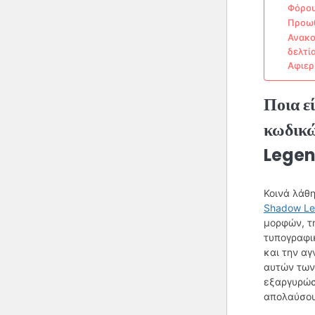
Φόρου
Προωθ
Ανακο
δελτί
Αφιερ
Ποια ε
κωδικ
Legen
Κοινά λάθ
Shadow L
μορφών, τ
τυπογραφι
και την α
αυτών των
εξαργυρώσ
απολαύσουν