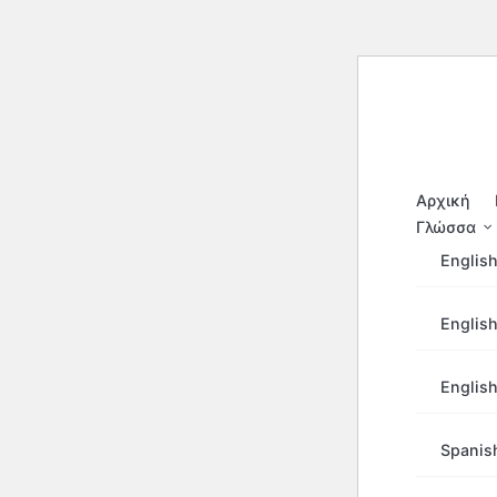
Skip
to
content
Αρχική
Γλώσσα
English
Home
English
RAID: Sha
RAID: Sha
English
Σφάλματα,
Spanis
RAI