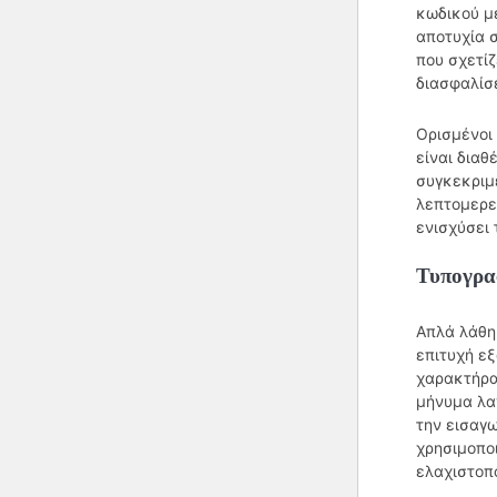
κωδικού με
αποτυχία 
που σχετί
διασφαλίσε
Ορισμένοι 
είναι διαθ
συγκεκριμ
λεπτομερε
ενισχύσει 
Τυπογρα
Απλά λάθη
επιτυχή ε
χαρακτήρα
μήνυμα λα
την εισαγω
χρησιμοποι
ελαχιστοπ