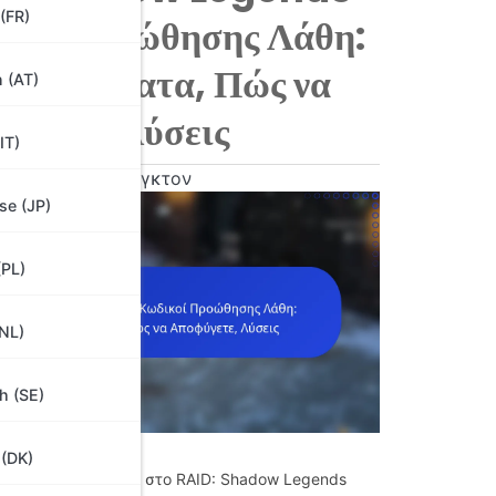
(FR)
κοί Προώθησης Λάθη:
ά Σφάλματα, Πώς να
 (AT)
ύγετε, Λύσεις
(IT)
26
Κλάρα Βόσινγκτον
se (JP)
(PL)
(NL)
h (SE)
 (DK)
ωδικών προώθησης στο RAID: Shadow Legends