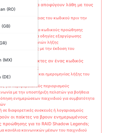
ρούν οι παίκτες να αποφύγουν λάθη με τους
an (RO)
ς προώθησης;
ς έλεγχος της ακρίβειας του κωδικού πριν την
ολή
 (GB)
 επίσημων πηγών για κωδικούς προώθησης
υθώντας βήμα-βήμα οδηγίες εξαργύρωσης
ολούθηση ημερομηνιών λήξης
(GR)
άλιση συμβατότητας με την έκδοση του
ιδιού
h (MX)
ι να κάνουν οι παίκτες αν ένας κωδικός
ς δεν λειτουργεί;
θευση εγκυρότητας και ημερομηνίας λήξης του
 (DE)
κού
ος για περιφερειακούς περιορισμούς
ινωνία με την υποστήριξη πελατών για βοήθεια
όπηση ενημερώσεων παιχνιδιού για συμβατότητα
κών
ή σε διαφορετικές συσκευές ή λογαριασμούς
ρούν οι παίκτες να βρουν ενημερωμένους
ς προώθησης για το RAID Shadow Legends;
μα κανάλια κοινωνικών μέσων του παιχνιδιού