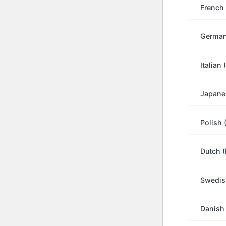
French 
Κωδι
Συχν
German
Αποφ
Italian 
12/02/20
Japane
Polish 
Dutch 
Swedis
Danish
Η χρήση κ