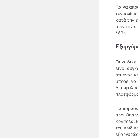
Για να απ
τον κωδικ
κατά την ε
πριν την υ
λάθη.
Εξαργύρ
Οι κωδικο
είναι συγκ
ότι ένας κ
μπορεί να 
Διασφαλίστ
πλατφόρμα
Για παράδ
προώθησης
κονσόλα. 
του κωδικ
εξαργυρώσ