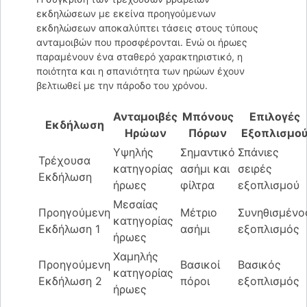
εκδηλώσεων με εκείνα προηγούμενων
εκδηλώσεων αποκαλύπτει τάσεις στους τύπους
ανταμοιβών που προσφέρονται. Ενώ οι ήρωες
παραμένουν ένα σταθερό χαρακτηριστικό, η
ποιότητα και η σπανιότητα των ηρώων έχουν
βελτιωθεί με την πάροδο του χρόνου.
Ανταμοιβές
Μπόνους
Επιλογές
Εκδήλωση
Ηρώων
Πόρων
Εξοπλισμο
Υψηλής
Σημαντικό
Σπάνιες
Τρέχουσα
κατηγορίας
ασήμι και
σειρές
Εκδήλωση
ήρωες
φίλτρα
εξοπλισμού
Μεσαίας
Προηγούμενη
Μέτριο
Συνηθισμένο
κατηγορίας
Εκδήλωση 1
ασήμι
εξοπλισμός
ήρωες
Χαμηλής
Προηγούμενη
Βασικοί
Βασικός
κατηγορίας
Εκδήλωση 2
πόροι
εξοπλισμός
ήρωες